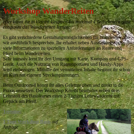
Workshop WanderReiten
Hier könnt ihr in kleinen Gruppen bis maximal 4 Teilnehmern ganz
entspannt das Wanderreiten lernen:
Es gibt verschiedene Gestaltungsmöglichkeiten für Wanderritte, die
wir ausführlich besprechen. Ihr erhaltet neben Ausrüstungstipps
viele Informationen zu speziellen Anforderungen an Reiter und
Pferd beim Wanderreiten.
Sehr intensiv lernt ihr den Umgang mit Karte, Kompass und GPS-
Gerät. Auch die Nutzung von Routenportalen und Handy-Apps
wird einbezogen. Mithilfe der vermittelten Inhalte beginnt ihr schon
im Kurs mit eigenen Streckenplanungen.
Beim Outdoorteil könnt ihr alles Gelernte üben und direkt in die
Praxis umsetzen. Der Workshop Kombi beinhaltet neben dem
Lehrstoff des Basiskurses einen 2-Tägigen Lehrwanderritt mit
Gepäck am Pferd.
Termine:
3 Tage Workshop Basis
auf
Anfrage