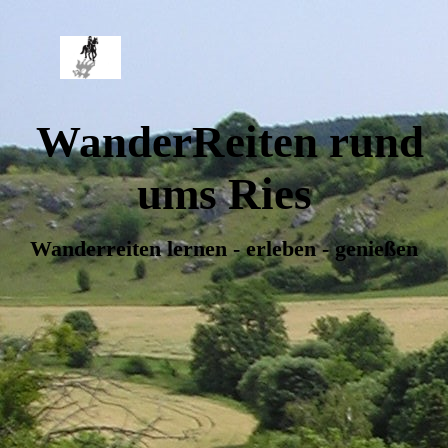
WanderReiten rund
ums Ries
Wanderreiten lernen - erleben - genießen