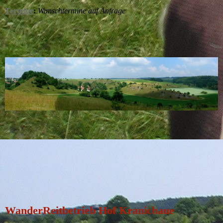
Termine
:
Wunschtermine auf Anfrage
WanderReitbetrieb Hof Kranichaue