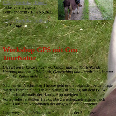
5 Tage Workshop Kombi
inklusive 2-tägigem
Lehrwanderritt -
10.-15.5.2025
3 Tage Workshop Aufbau
-
auf Anfrage
Workshop GPS mit Geo
TourNatur
Dies ist unser kurzweiliger Workshop rund um Kartenkunde,
Umgang mit dem GPS-Gerät, Geocaching und - natürlich - kommt
auch das Reiten nicht zu kurz.
Nach einem Nachmittag Theorie geht es die folgenden beiden Tage
mit den Pferden hinaus in die Natur. Zur Übung mit dem GPS-
Gerät oder alternativ der Handy-App navigiert ihr nach den am
Vortag selbst erstellten Tracks. Die Zwischenziele ergeben sich
jeweils aus den Koordinaten der ausgewählten Geocaches.
Unterwegs gibt es Mittags ein Picknick aus der Satteltasche.